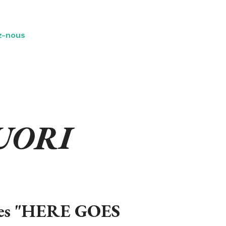
z-nous
UORI
atles "HERE GOES