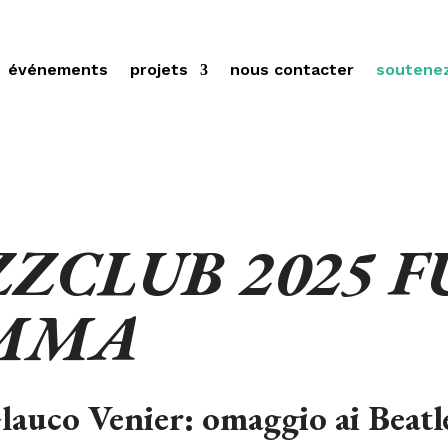
événements
projets
nous contacter
soutene
ZCLUB 2025 F
MMA
Glauco Venier: omaggio ai Be